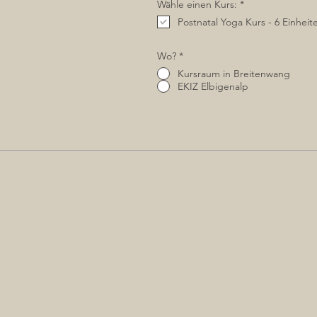
P
Wähle einen Kurs:
*
f
Postnatal Yoga Kurs - 6 Einheit
l
i
c
h
Wo?
*
t
f
Kursraum in Breitenwang
e
EKIZ Elbigenalp
l
d