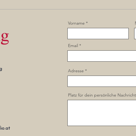
Vorname
g
Email
g
Adresse
Platz für dein persönliche Nachricht
io.at